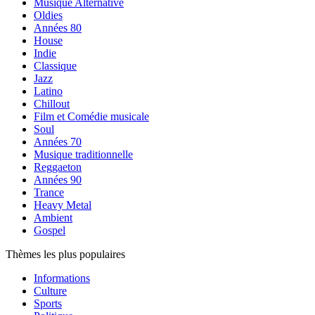
Musique Alternative
Oldies
Années 80
House
Indie
Classique
Jazz
Latino
Chillout
Film et Comédie musicale
Soul
Années 70
Musique traditionnelle
Reggaeton
Années 90
Trance
Heavy Metal
Ambient
Gospel
Thèmes les plus populaires
Informations
Culture
Sports