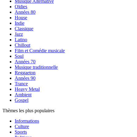
Musique Alternative
Oldies
Années 80
House
Indie
Classique
Jazz
Latino
Chillout
Film et Comédie musicale
Soul
Années 70
Musique traditionnelle
Reggaeton
Années 90
Trance
Heavy Metal
Ambient
Gospel
Thèmes les plus populaires
Informations
Culture
Sports