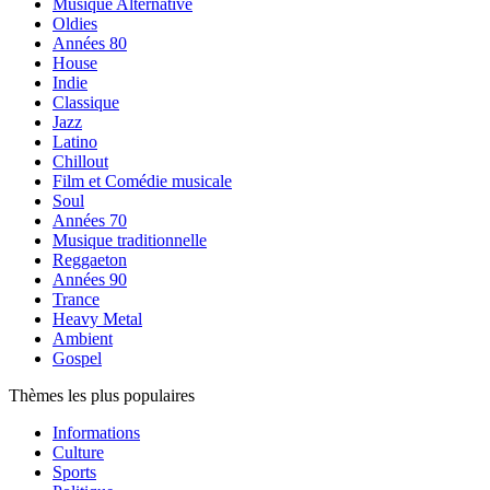
Musique Alternative
Oldies
Années 80
House
Indie
Classique
Jazz
Latino
Chillout
Film et Comédie musicale
Soul
Années 70
Musique traditionnelle
Reggaeton
Années 90
Trance
Heavy Metal
Ambient
Gospel
Thèmes les plus populaires
Informations
Culture
Sports