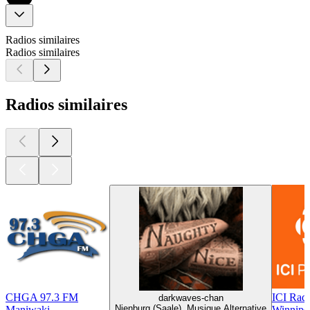
Radios similaires
Radios similaires
Radios similaires
CHGA 97.3 FM
ICI Rad
darkwaves-chan
Nienburg (Saale), Musique Alternative
Maniwaki
Winnipe