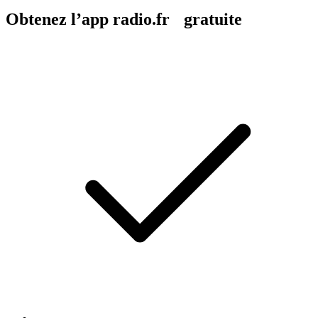
Obtenez l’app radio.fr gratuite