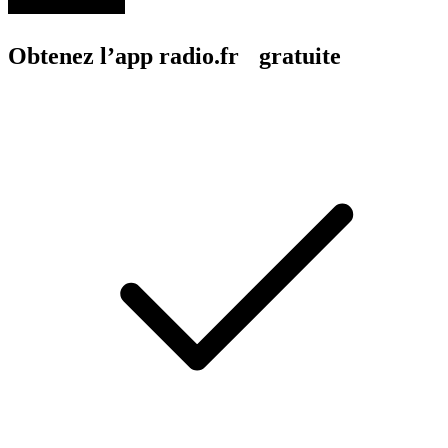
Obtenez l’app radio.fr gratuite