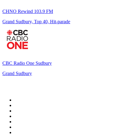
CHNO Rewind 103.9 FM
Grand Sudbury, Top 40, Hit-parade
CBC Radio One Sudbury
Grand Sudbury
Top 100 sur
radio.fr
1
.
RTL
2
.
RMC Info Talk Sport
3
.
France Info
4
.
Europe 1
5
.
France Inter
6
.
Radio FREE DOM
7
.
NOSTALGIE