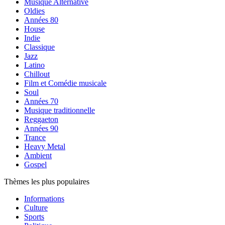
Musique Alternative
Oldies
Années 80
House
Indie
Classique
Jazz
Latino
Chillout
Film et Comédie musicale
Soul
Années 70
Musique traditionnelle
Reggaeton
Années 90
Trance
Heavy Metal
Ambient
Gospel
Thèmes les plus populaires
Informations
Culture
Sports