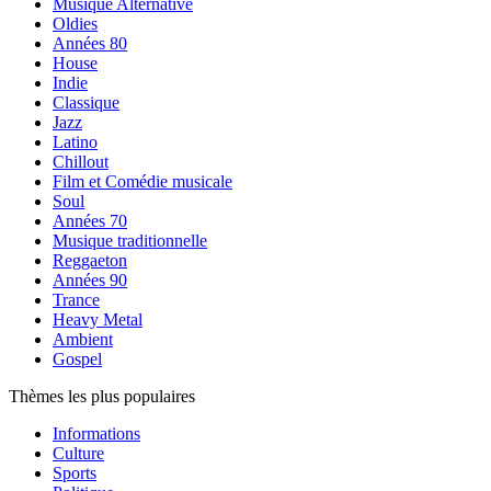
Musique Alternative
Oldies
Années 80
House
Indie
Classique
Jazz
Latino
Chillout
Film et Comédie musicale
Soul
Années 70
Musique traditionnelle
Reggaeton
Années 90
Trance
Heavy Metal
Ambient
Gospel
Thèmes les plus populaires
Informations
Culture
Sports