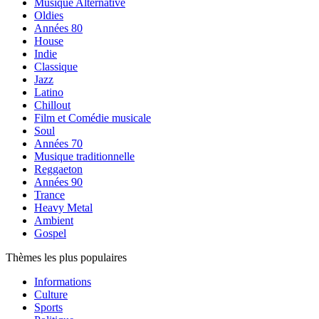
Musique Alternative
Oldies
Années 80
House
Indie
Classique
Jazz
Latino
Chillout
Film et Comédie musicale
Soul
Années 70
Musique traditionnelle
Reggaeton
Années 90
Trance
Heavy Metal
Ambient
Gospel
Thèmes les plus populaires
Informations
Culture
Sports