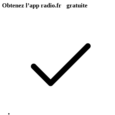
Obtenez l’app radio.fr gratuite