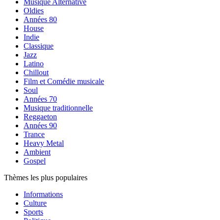
Musique Alternative
Oldies
Années 80
House
Indie
Classique
Jazz
Latino
Chillout
Film et Comédie musicale
Soul
Années 70
Musique traditionnelle
Reggaeton
Années 90
Trance
Heavy Metal
Ambient
Gospel
Thèmes les plus populaires
Informations
Culture
Sports