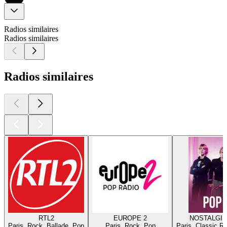
Radios similaires
Radios similaires
Radios similaires
RTL2
EUROPE 2
NOSTALGIE
Paris, Rock, Ballade, Pop
Paris, Rock, Pop
Paris, Classic R