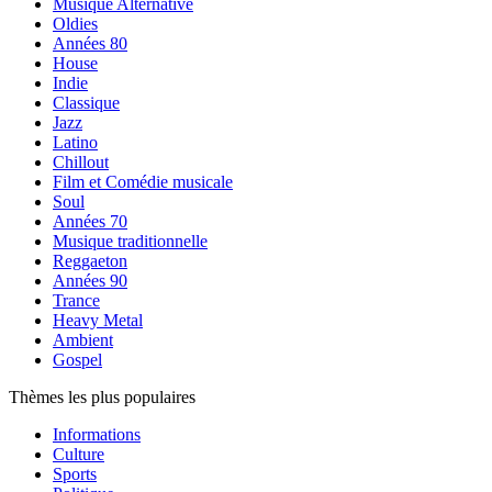
Musique Alternative
Oldies
Années 80
House
Indie
Classique
Jazz
Latino
Chillout
Film et Comédie musicale
Soul
Années 70
Musique traditionnelle
Reggaeton
Années 90
Trance
Heavy Metal
Ambient
Gospel
Thèmes les plus populaires
Informations
Culture
Sports