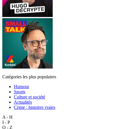
Catégories les plus populaires
Humour
Sports
Culture et société
Actualités
Crime : histoires vraies
A - H
I - P
Q - Z