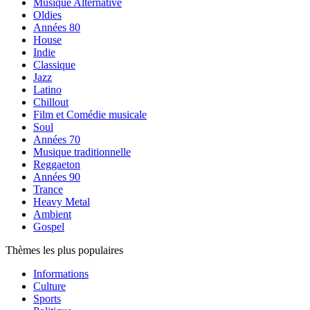
Musique Alternative
Oldies
Années 80
House
Indie
Classique
Jazz
Latino
Chillout
Film et Comédie musicale
Soul
Années 70
Musique traditionnelle
Reggaeton
Années 90
Trance
Heavy Metal
Ambient
Gospel
Thèmes les plus populaires
Informations
Culture
Sports