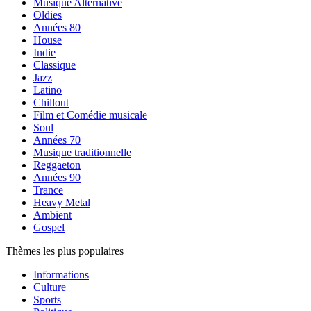
Musique Alternative
Oldies
Années 80
House
Indie
Classique
Jazz
Latino
Chillout
Film et Comédie musicale
Soul
Années 70
Musique traditionnelle
Reggaeton
Années 90
Trance
Heavy Metal
Ambient
Gospel
Thèmes les plus populaires
Informations
Culture
Sports