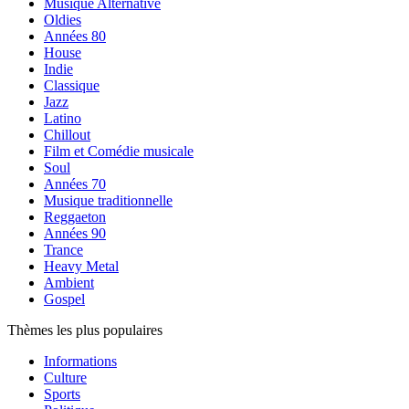
Musique Alternative
Oldies
Années 80
House
Indie
Classique
Jazz
Latino
Chillout
Film et Comédie musicale
Soul
Années 70
Musique traditionnelle
Reggaeton
Années 90
Trance
Heavy Metal
Ambient
Gospel
Thèmes les plus populaires
Informations
Culture
Sports