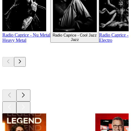
Radio Caprice - Nu Metal
Radio Caprice -
Radio Caprice - Cool Jazz
Jazz
Heavy Metal
Electro
Les meilleurs
podcasts
Les meilleurs
podcasts
Les meilleurs
podcasts