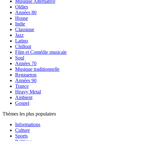
Musique Alternative
Oldies
Années 80
House
Indie
Classique
Jazz
Latino
Chillout
Film et Comédie musicale
Soul
Années 70
Musique traditionnelle
Reggaeton
Années 90
Trance
Heavy Metal
Ambient
Gospel
Thèmes les plus populaires
Informations
Culture
Sports