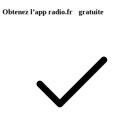
Obtenez l’app radio.fr gratuite