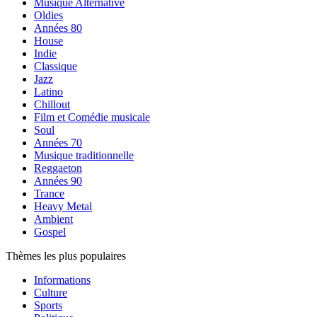
Musique Alternative
Oldies
Années 80
House
Indie
Classique
Jazz
Latino
Chillout
Film et Comédie musicale
Soul
Années 70
Musique traditionnelle
Reggaeton
Années 90
Trance
Heavy Metal
Ambient
Gospel
Thèmes les plus populaires
Informations
Culture
Sports