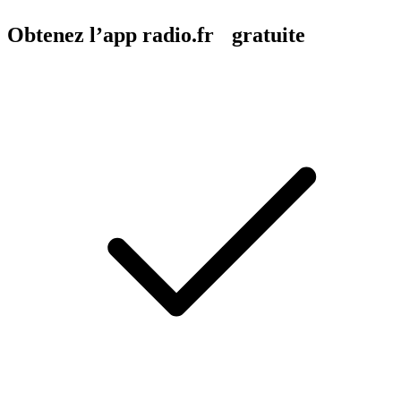
Obtenez l’app radio.fr gratuite