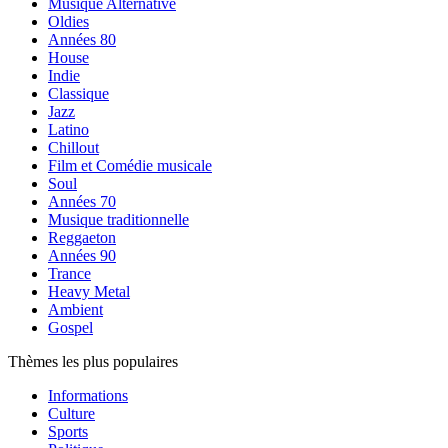
Musique Alternative
Oldies
Années 80
House
Indie
Classique
Jazz
Latino
Chillout
Film et Comédie musicale
Soul
Années 70
Musique traditionnelle
Reggaeton
Années 90
Trance
Heavy Metal
Ambient
Gospel
Thèmes les plus populaires
Informations
Culture
Sports