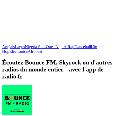
Anglais
Lagos
Nigeria Sud-Ouest
Nigeria
Rap
Dancehall
Hip
Hop
Electronica
Afrobeat
Écoutez Bounce FM, Skyrock ou d'autres
radios du monde entier - avec l'app de
radio.fr