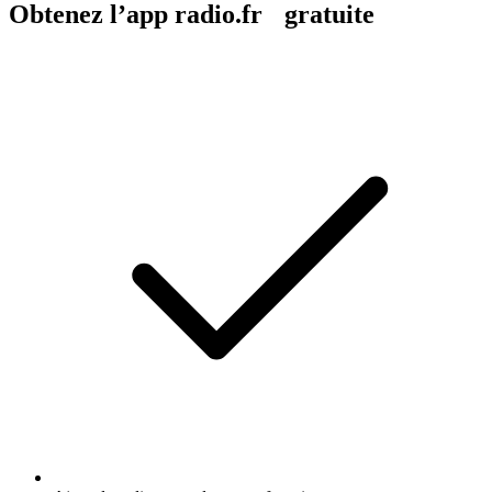
Obtenez l’app radio.fr gratuite