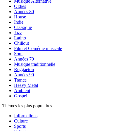
Musique Alternative
Oldies
Années 80
House
Indie
Classique
Jazz
Latino
Chillout
Film et Comédie musicale
Soul
Années 70
Musique traditionnelle
Reggaeton
Années 90
Trance
Heavy Metal
Ambient
Gospel
Thèmes les plus populaires
Informations
Culture
Sports