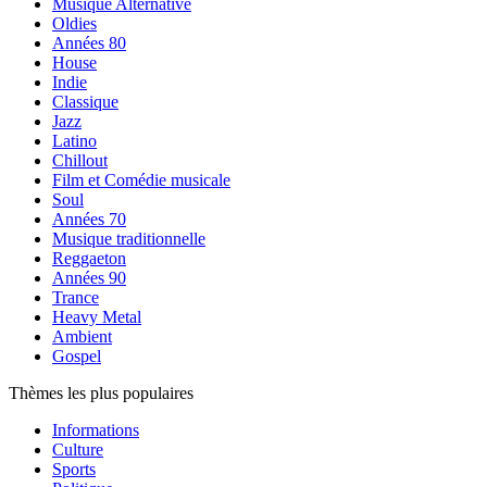
Musique Alternative
Oldies
Années 80
House
Indie
Classique
Jazz
Latino
Chillout
Film et Comédie musicale
Soul
Années 70
Musique traditionnelle
Reggaeton
Années 90
Trance
Heavy Metal
Ambient
Gospel
Thèmes les plus populaires
Informations
Culture
Sports