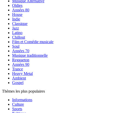
Musique Alternative
Oldies
Années 80
House
Indie
Classique
Jazz
Latino
Chillout
Film et Comédie musicale
Soul
Années 70
Musique traditionnelle
Reggaeton
Années 90
Trance
Heavy Metal
Ambient
Gospel
Thèmes les plus populaires
Informations
Culture
Sports