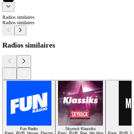
Radios similaires
Radios similaires
Radios similaires
Fun Radio
Skyrock Klassiks
Paris, R'n'B, House, Electro
Paris, R'n'B, Rap, Hip Hop
Paris, R'n'B, 