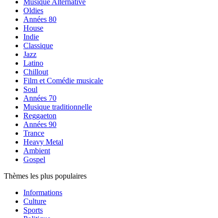
Musique Alternative
Oldies
Années 80
House
Indie
Classique
Jazz
Latino
Chillout
Film et Comédie musicale
Soul
Années 70
Musique traditionnelle
Reggaeton
Années 90
Trance
Heavy Metal
Ambient
Gospel
Thèmes les plus populaires
Informations
Culture
Sports