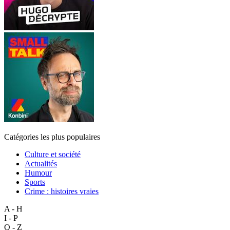
Catégories les plus populaires
Culture et société
Actualités
Humour
Sports
Crime : histoires vraies
A - H
I - P
Q - Z