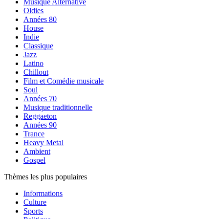
Musique Alternative
Oldies
Années 80
House
Indie
Classique
Jazz
Latino
Chillout
Film et Comédie musicale
Soul
Années 70
Musique traditionnelle
Reggaeton
Années 90
Trance
Heavy Metal
Ambient
Gospel
Thèmes les plus populaires
Informations
Culture
Sports