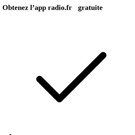
Obtenez l’app radio.fr gratuite