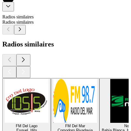
Radios similaires
Radios similaires
Radios similaires
FM Del Lago
FM Del Mar
Nor
Esquel, Hits
Comodoro Rivadavia
Bahía Blanca, Hi