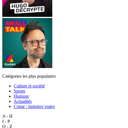
Catégories les plus populaires
Culture et société
Sports
Humour
Actualités
Crime : histoires vraies
A - H
I - P
Q - Z