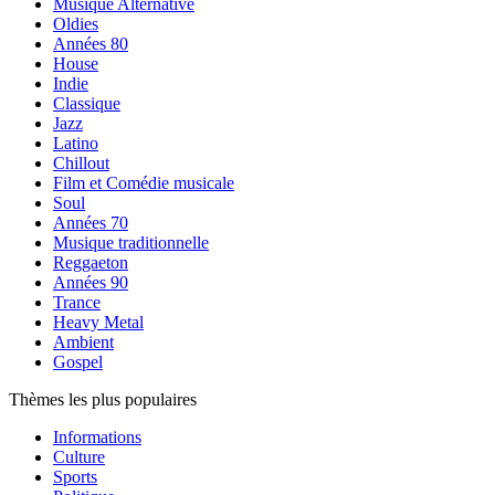
Musique Alternative
Oldies
Années 80
House
Indie
Classique
Jazz
Latino
Chillout
Film et Comédie musicale
Soul
Années 70
Musique traditionnelle
Reggaeton
Années 90
Trance
Heavy Metal
Ambient
Gospel
Thèmes les plus populaires
Informations
Culture
Sports