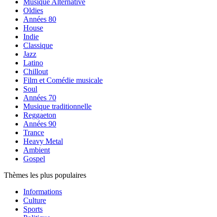
Musique Alternative
Oldies
Années 80
House
Indie
Classique
Jazz
Latino
Chillout
Film et Comédie musicale
Soul
Années 70
Musique traditionnelle
Reggaeton
Années 90
Trance
Heavy Metal
Ambient
Gospel
Thèmes les plus populaires
Informations
Culture
Sports