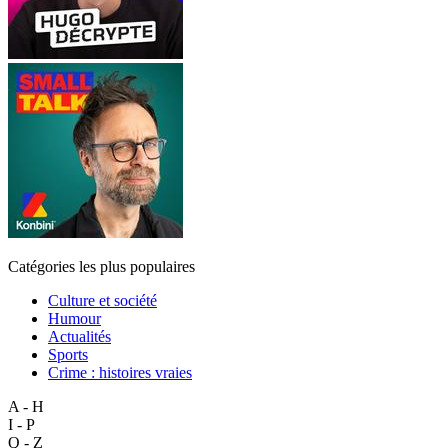
Catégories les plus populaires
Culture et société
Humour
Actualités
Sports
Crime : histoires vraies
A - H
I - P
Q - Z