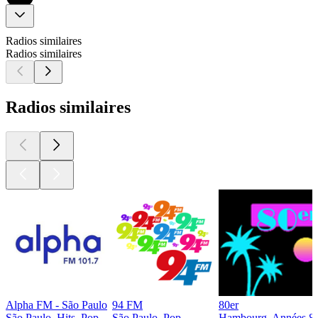
Radios similaires
Radios similaires
Radios similaires
Alpha FM - São Paulo
94 FM
80er
São Paulo, Hits, Pop
São Paulo, Pop
Hambourg, Années 80