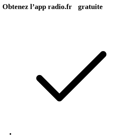
Obtenez l’app radio.fr gratuite