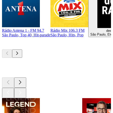
Rádio Antena 1 - FM 94.7
Rádio Mix 106.3 FM
deep
São Paulo, Elec
São Paulo, Top 40, Hit-parade
São Paulo, Hits, Pop
Les meilleurs
podcasts
Les meilleurs
podcasts
Les meilleurs
podcasts