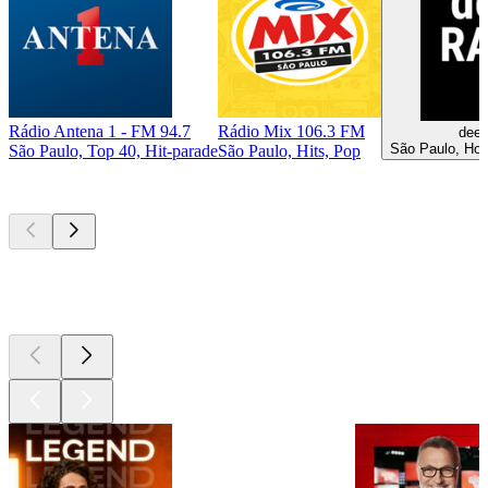
Rádio Antena 1 - FM 94.7
Rádio Mix 106.3 FM
deep
São Paulo, Hous
São Paulo, Top 40, Hit-parade
São Paulo, Hits, Pop
Les meilleurs
podcasts
Les meilleurs
podcasts
Les meilleurs
podcasts