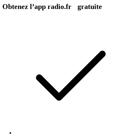
Obtenez l’app radio.fr gratuite