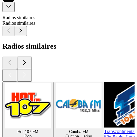
Radios similaires
Radios similaires
Radios similaires
Transcontinenta
Hot 107 FM
Caioba FM
Pop
Curitiba, Latino
São Paulo, Lati