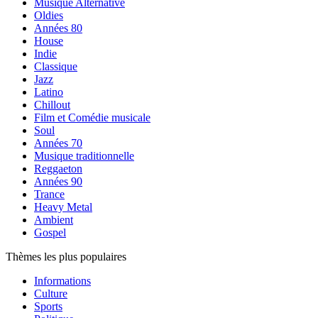
Musique Alternative
Oldies
Années 80
House
Indie
Classique
Jazz
Latino
Chillout
Film et Comédie musicale
Soul
Années 70
Musique traditionnelle
Reggaeton
Années 90
Trance
Heavy Metal
Ambient
Gospel
Thèmes les plus populaires
Informations
Culture
Sports