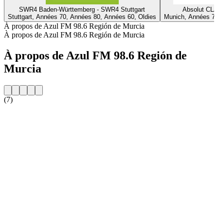
SWR4 Baden-Württemberg - SWR4 Stuttgart
Absolut CL
Stuttgart, Années 70, Années 80, Années 60, Oldies
Munich, Années 70
À propos de Azul FM 98.6 Región de Murcia
À propos de Azul FM 98.6 Región de Murcia
À propos de Azul FM 98.6 Región de
Murcia
(7)
Site web de la radio