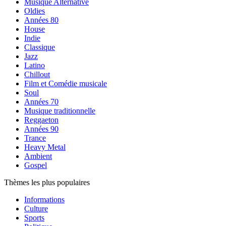
Musique Alternative
Oldies
Années 80
House
Indie
Classique
Jazz
Latino
Chillout
Film et Comédie musicale
Soul
Années 70
Musique traditionnelle
Reggaeton
Années 90
Trance
Heavy Metal
Ambient
Gospel
Thèmes les plus populaires
Informations
Culture
Sports