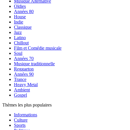
Musique Alternative
Oldies
Années 80
House
Indie
Classique
Jazz
Latino
Chillout
Film et Comédie musicale
Soul
Années 70
Musique traditionnelle
Reggaeton
Années 90
Trance
Heavy Metal
Ambient
Gospel
Thèmes les plus populaires
Informations
Culture
Sports