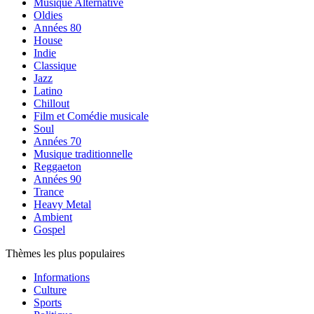
Musique Alternative
Oldies
Années 80
House
Indie
Classique
Jazz
Latino
Chillout
Film et Comédie musicale
Soul
Années 70
Musique traditionnelle
Reggaeton
Années 90
Trance
Heavy Metal
Ambient
Gospel
Thèmes les plus populaires
Informations
Culture
Sports