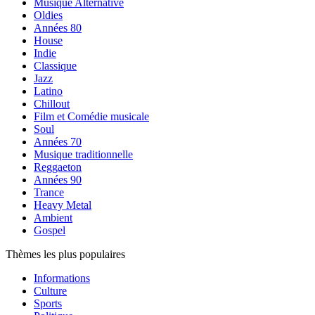
Musique Alternative
Oldies
Années 80
House
Indie
Classique
Jazz
Latino
Chillout
Film et Comédie musicale
Soul
Années 70
Musique traditionnelle
Reggaeton
Années 90
Trance
Heavy Metal
Ambient
Gospel
Thèmes les plus populaires
Informations
Culture
Sports