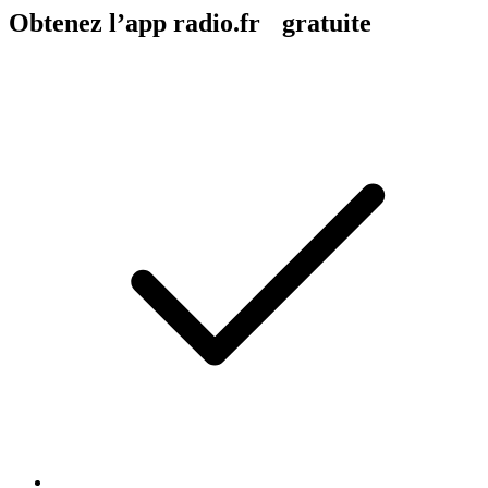
Obtenez l’app radio.fr gratuite