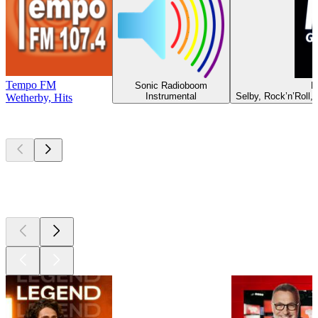
Tempo FM
Sonic Radioboom
R
Instrumental
Selby, Rock’n’Roll
Wetherby, Hits
Les meilleurs
podcasts
Les meilleurs
podcasts
Les meilleurs
podcasts