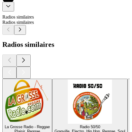
Radios similaires
Radios similaires
Radios similaires
La Grosse Radio - Reggae
Radio 50/50
Plaisir, Reggae
Granville, Electro, Hip Hop, Reggae, Soul
M