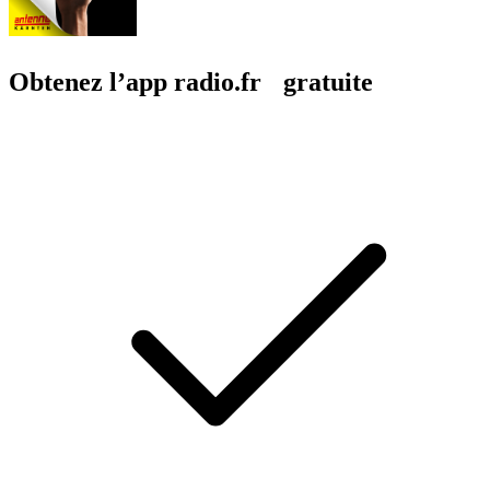
Obtenez l’app radio.fr gratuite