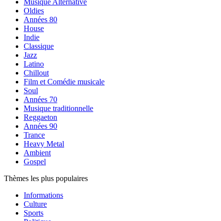
Musique Alternative
Oldies
Années 80
House
Indie
Classique
Jazz
Latino
Chillout
Film et Comédie musicale
Soul
Années 70
Musique traditionnelle
Reggaeton
Années 90
Trance
Heavy Metal
Ambient
Gospel
Thèmes les plus populaires
Informations
Culture
Sports