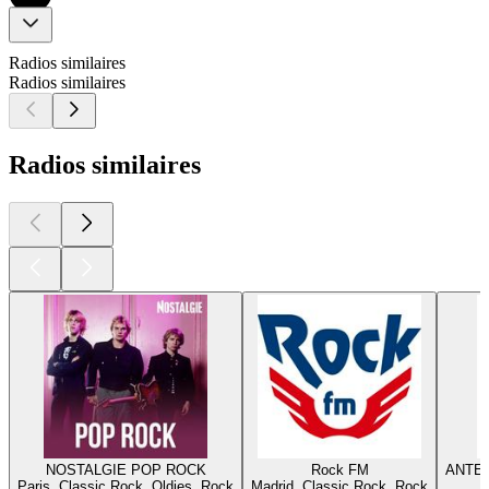
Radios similaires
Radios similaires
Radios similaires
NOSTALGIE POP ROCK
Rock FM
ANTEN
Paris, Classic Rock, Oldies, Rock
Madrid, Classic Rock, Rock