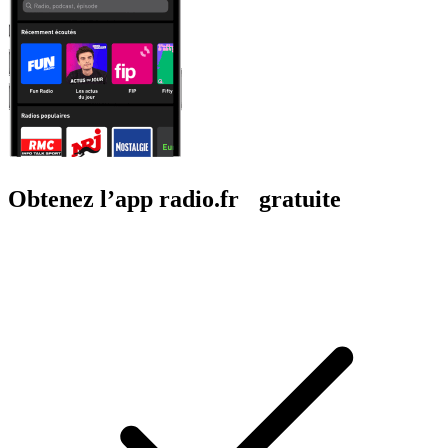
Obtenez l’app radio.fr gratuite