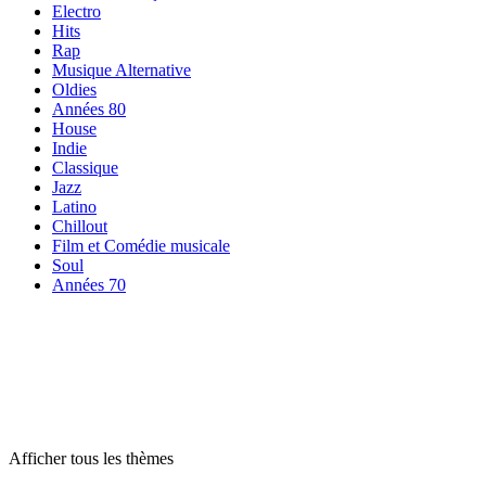
Electro
Hits
Rap
Musique Alternative
Oldies
Années 80
House
Indie
Classique
Jazz
Latino
Chillout
Film et Comédie musicale
Soul
Années 70
Radios par
thème
Radios par
thème
Radios par
thème
Afficher tous les thèmes