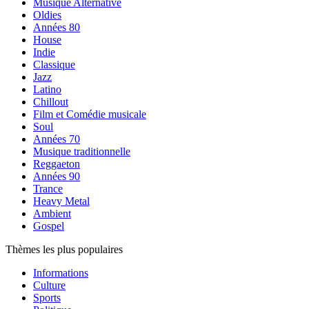
Musique Alternative
Oldies
Années 80
House
Indie
Classique
Jazz
Latino
Chillout
Film et Comédie musicale
Soul
Années 70
Musique traditionnelle
Reggaeton
Années 90
Trance
Heavy Metal
Ambient
Gospel
Thèmes les plus populaires
Informations
Culture
Sports