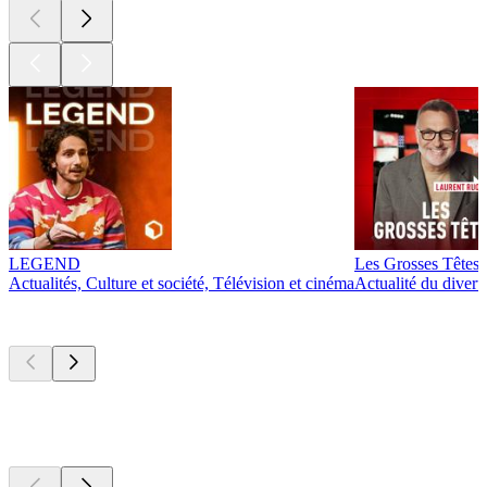
LEGEND
Les Grosses Têtes
Actualités, Culture et société, Télévision et cinéma
Actualité du diver
Actuellement
populaire
Actuellement
populaire
Actuellement
populaire