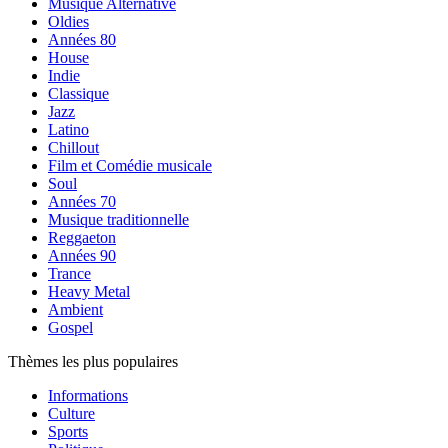
Musique Alternative
Oldies
Années 80
House
Indie
Classique
Jazz
Latino
Chillout
Film et Comédie musicale
Soul
Années 70
Musique traditionnelle
Reggaeton
Années 90
Trance
Heavy Metal
Ambient
Gospel
Thèmes les plus populaires
Informations
Culture
Sports