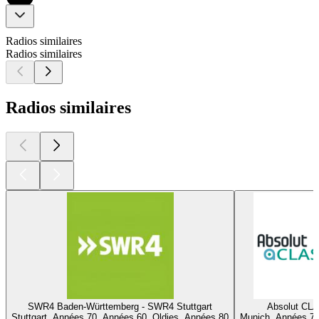
Radios similaires
Radios similaires
Radios similaires
SWR4 Baden-Württemberg - SWR4 Stuttgart
Absolut CL
Stuttgart, Années 70, Années 60, Oldies, Années 80
Munich, Années 70