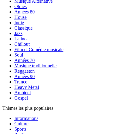
Musique Alternative
Oldies
Années 80
House
Indie
Classique
Jazz
Latino
Chillout
Film et Comédie musicale
Soul
Années 70
Musique traditionnelle
Reggaeton
Années 90
Trance
Heavy Metal
Ambient
Gospel
Thèmes les plus populaires
Informations
Culture
Sports