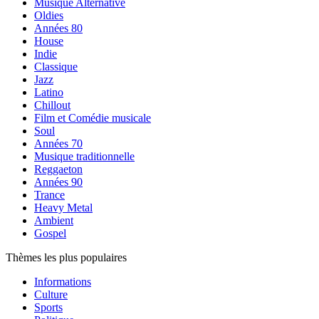
Musique Alternative
Oldies
Années 80
House
Indie
Classique
Jazz
Latino
Chillout
Film et Comédie musicale
Soul
Années 70
Musique traditionnelle
Reggaeton
Années 90
Trance
Heavy Metal
Ambient
Gospel
Thèmes les plus populaires
Informations
Culture
Sports