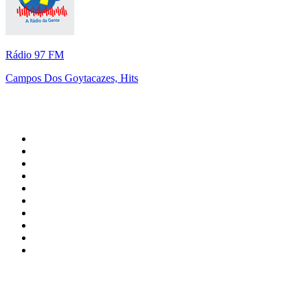
Rádio 97 FM
Campos Dos Goytacazes, Hits
Top 100 sur
radio.fr
1
.
RTL
2
.
RMC Info Talk Sport
3
.
France Info
4
.
Europe 1
5
.
France Inter
6
.
Radio FREE DOM
7
.
NOSTALGIE
8
.
Tropiques FM
9
.
CHERIE FM
10
.
RTL2
Top 100 des podcasts en
France