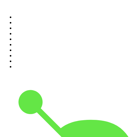
Top 100 des podcasts en
France
1
.
LEGEND
2
.
Les Grosses Têtes
3
.
L'After Foot
4
.
Hondelatte Raconte
5
.
Entrez dans l'Histoire
6
.
Les grands dossiers de l'Histoire par Franck Ferrand
7
.
L'Heure Du Crime
8
.
Transfert
9
.
HugoDécrypte - Actus et interviews
10
.
Small Talk - Konbini