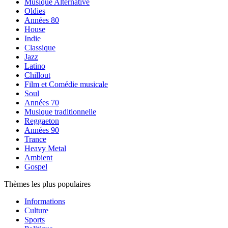
Musique Alternative
Oldies
Années 80
House
Indie
Classique
Jazz
Latino
Chillout
Film et Comédie musicale
Soul
Années 70
Musique traditionnelle
Reggaeton
Années 90
Trance
Heavy Metal
Ambient
Gospel
Thèmes les plus populaires
Informations
Culture
Sports