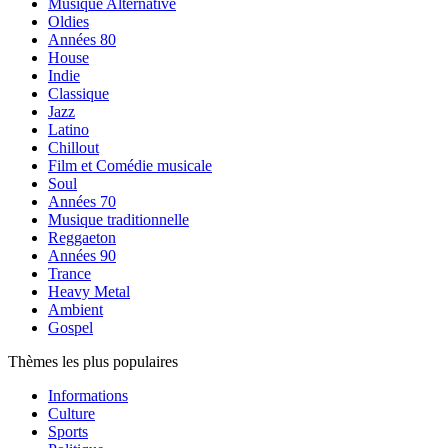
Musique Alternative
Oldies
Années 80
House
Indie
Classique
Jazz
Latino
Chillout
Film et Comédie musicale
Soul
Années 70
Musique traditionnelle
Reggaeton
Années 90
Trance
Heavy Metal
Ambient
Gospel
Thèmes les plus populaires
Informations
Culture
Sports