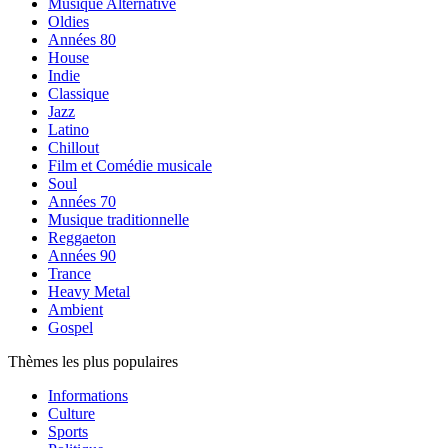
Musique Alternative
Oldies
Années 80
House
Indie
Classique
Jazz
Latino
Chillout
Film et Comédie musicale
Soul
Années 70
Musique traditionnelle
Reggaeton
Années 90
Trance
Heavy Metal
Ambient
Gospel
Thèmes les plus populaires
Informations
Culture
Sports