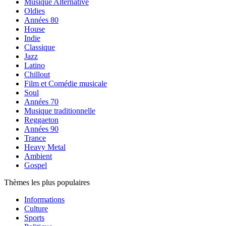
Musique Alternative
Oldies
Années 80
House
Indie
Classique
Jazz
Latino
Chillout
Film et Comédie musicale
Soul
Années 70
Musique traditionnelle
Reggaeton
Années 90
Trance
Heavy Metal
Ambient
Gospel
Thèmes les plus populaires
Informations
Culture
Sports