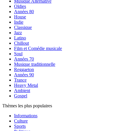
Musique Alternative
Oldies
Années 80
House
Indie
Classique
Jazz
Latino
Chillout
Film et Comédie musicale
Soul
Années 70
Musique traditionnelle
Reggaeton
Années 90
Trance
Heavy Metal
Ambient
Gospel
Thèmes les plus populaires
Informations
Culture
Sports