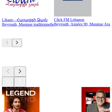
Click FM Lebanon
Libano - Հայազգի Ձայն
Beyrouth, Années 90, Musique Arab
Beyrouth, Musique traditionnelle
Les meilleurs
podcasts
Les meilleurs
podcasts
Les meilleurs
podcasts