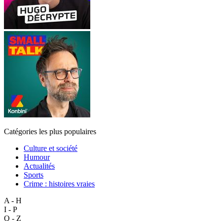
Catégories les plus populaires
Culture et société
Humour
Actualités
Sports
Crime : histoires vraies
A - H
I - P
Q - Z