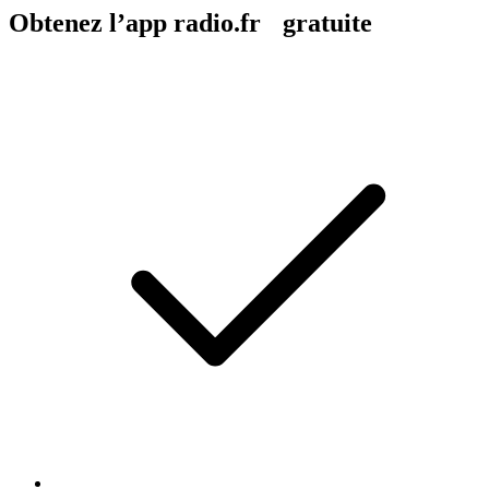
Obtenez l’app radio.fr gratuite