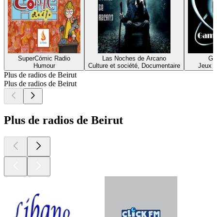
SuperCómic Radio
Las Noches de Arcano
Ga
Humour
Culture et société, Documentaire
Jeux v
Plus de radios de Beirut
Plus de radios de Beirut
Plus de radios de Beirut