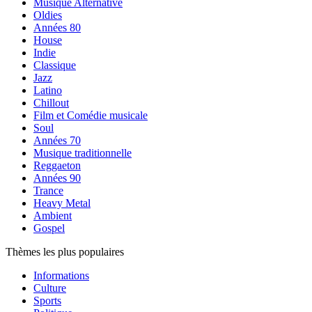
Musique Alternative
Oldies
Années 80
House
Indie
Classique
Jazz
Latino
Chillout
Film et Comédie musicale
Soul
Années 70
Musique traditionnelle
Reggaeton
Années 90
Trance
Heavy Metal
Ambient
Gospel
Thèmes les plus populaires
Informations
Culture
Sports