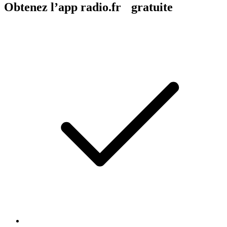
Obtenez l’app radio.fr gratuite