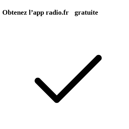
Obtenez l’app radio.fr gratuite