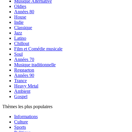
Musique Alternative
Oldies
Années 80
House
Indie
Classique
Jazz
Latino
Chillout
Film et Comédie musicale
Soul
Années 70
Musique traditionnelle
Reggaeton
Années 90
Trance
Heavy Metal
Ambient
Gospel
Thèmes les plus populaires
Informations
Culture
Sports