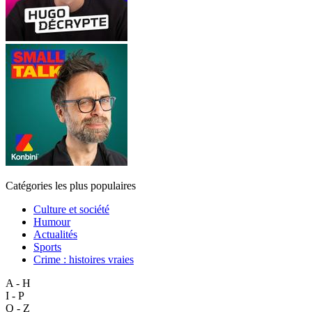
Catégories les plus populaires
Culture et société
Humour
Actualités
Sports
Crime : histoires vraies
A - H
I - P
Q - Z