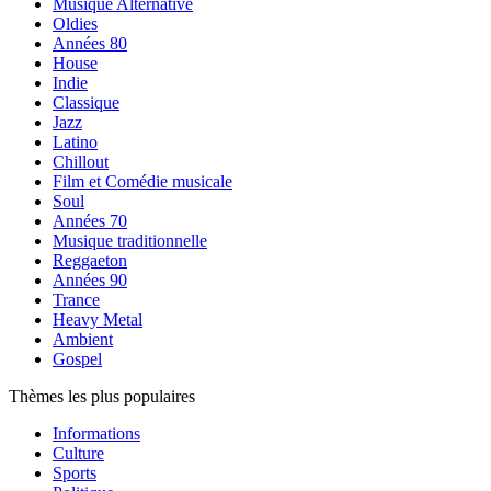
Musique Alternative
Oldies
Années 80
House
Indie
Classique
Jazz
Latino
Chillout
Film et Comédie musicale
Soul
Années 70
Musique traditionnelle
Reggaeton
Années 90
Trance
Heavy Metal
Ambient
Gospel
Thèmes les plus populaires
Informations
Culture
Sports