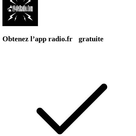
Obtenez l’app radio.fr gratuite