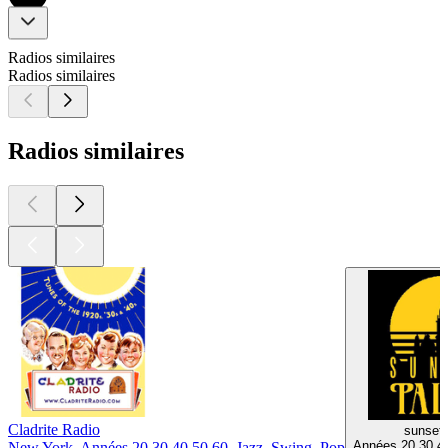
Radios similaires
Radios similaires
Radios similaires
Cladrite Radio
sunset
Années 20 30 40
New York, Années 20 30 40 50 60, Jazz, Swing, Pop