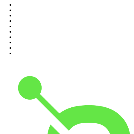
1
.
LEGEND
2
.
Les Grosses Têtes
3
.
L'After Foot
4
.
Hondelatte Raconte
5
.
Entrez dans l'Histoire
6
.
L'Heure Du Crime
7
.
Les grands dossiers de l'Histoire par Franck Ferrand
8
.
Transfert
9
.
HugoDécrypte - Actus et interviews
10
.
Small Talk - Konbini