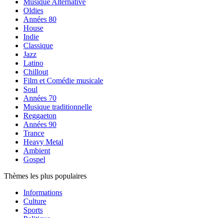
Musique Alternative
Oldies
Années 80
House
Indie
Classique
Jazz
Latino
Chillout
Film et Comédie musicale
Soul
Années 70
Musique traditionnelle
Reggaeton
Années 90
Trance
Heavy Metal
Ambient
Gospel
Thèmes les plus populaires
Informations
Culture
Sports