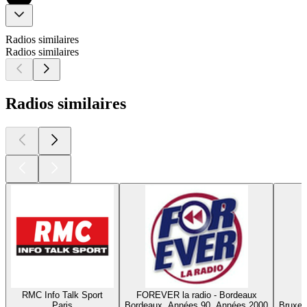
Radios similaires
Radios similaires
Radios similaires
RMC Info Talk Sport
FOREVER la radio - Bordeaux
Paris
Bordeaux, Années 90, Années 2000
Bruxel