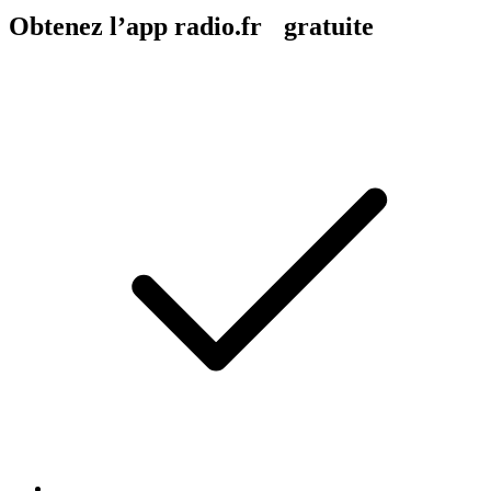
Obtenez l’app radio.fr gratuite