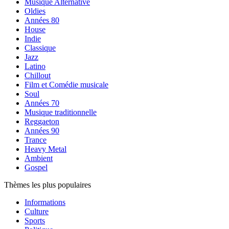
Musique Alternative
Oldies
Années 80
House
Indie
Classique
Jazz
Latino
Chillout
Film et Comédie musicale
Soul
Années 70
Musique traditionnelle
Reggaeton
Années 90
Trance
Heavy Metal
Ambient
Gospel
Thèmes les plus populaires
Informations
Culture
Sports