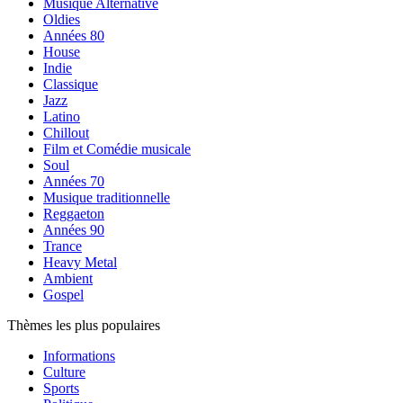
Musique Alternative
Oldies
Années 80
House
Indie
Classique
Jazz
Latino
Chillout
Film et Comédie musicale
Soul
Années 70
Musique traditionnelle
Reggaeton
Années 90
Trance
Heavy Metal
Ambient
Gospel
Thèmes les plus populaires
Informations
Culture
Sports