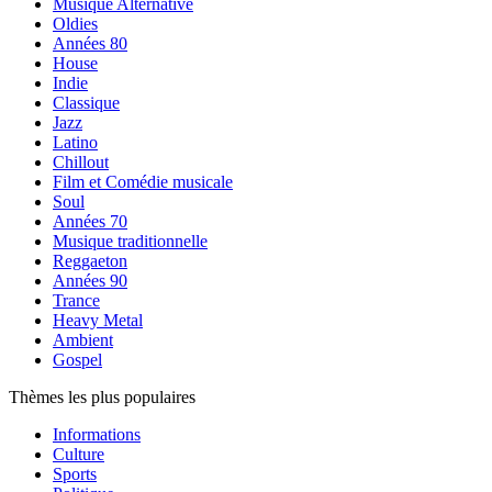
Musique Alternative
Oldies
Années 80
House
Indie
Classique
Jazz
Latino
Chillout
Film et Comédie musicale
Soul
Années 70
Musique traditionnelle
Reggaeton
Années 90
Trance
Heavy Metal
Ambient
Gospel
Thèmes les plus populaires
Informations
Culture
Sports