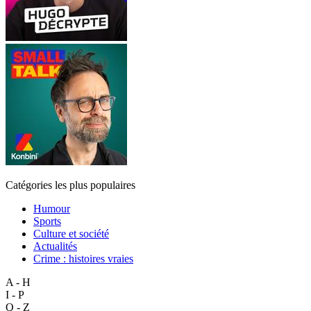
Catégories les plus populaires
Humour
Sports
Culture et société
Actualités
Crime : histoires vraies
A - H
I - P
Q - Z