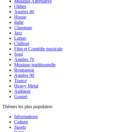
Musique Alternative
Oldies
Années 80
House
Indie
Classique
Jazz
Latino
Chillout
Film et Comédie musicale
Soul
Années 70
Musique traditionnelle
Reggaeton
Années 90
Trance
Heavy Metal
Ambient
Gospel
Thèmes les plus populaires
Informations
Culture
Sports