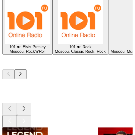
101.ru: Elvis Presley
101.ru: Rock
Moscou, Rock’n’Roll
Moscou, Classic Rock, Rock
Moscou, Musiq
Les meilleurs
podcasts
Les meilleurs
podcasts
Les meilleurs
podcasts