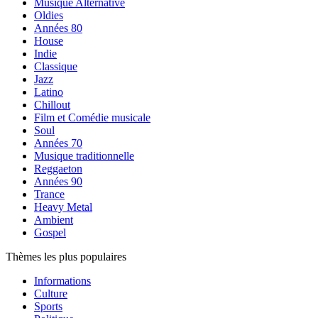
Musique Alternative
Oldies
Années 80
House
Indie
Classique
Jazz
Latino
Chillout
Film et Comédie musicale
Soul
Années 70
Musique traditionnelle
Reggaeton
Années 90
Trance
Heavy Metal
Ambient
Gospel
Thèmes les plus populaires
Informations
Culture
Sports