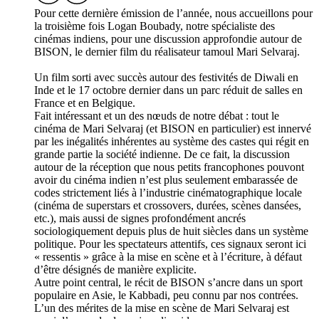
Pour cette dernière émission de l’année, nous accueillons pour
la troisième fois Logan Boubady, notre spécialiste des
cinémas indiens, pour une discussion approfondie autour de
BISON, le dernier film du réalisateur tamoul Mari Selvaraj.
Un film sorti avec succès autour des festivités de Diwali en
Inde et le 17 octobre dernier dans un parc réduit de salles en
France et en Belgique.
Fait intéressant et un des nœuds de notre débat : tout le
cinéma de Mari Selvaraj (et BISON en particulier) est innervé
par les inégalités inhérentes au système des castes qui régit en
grande partie la société indienne. De ce fait, la discussion
autour de la réception que nous petits francophones pouvont
avoir du cinéma indien n’est plus seulement embarassée de
codes strictement liés à l’industrie cinématographique locale
(cinéma de superstars et crossovers, durées, scènes dansées,
etc.), mais aussi de signes profondément ancrés
sociologiquement depuis plus de huit siècles dans un système
politique. Pour les spectateurs attentifs, ces signaux seront ici
« ressentis » grâce à la mise en scène et à l’écriture, à défaut
d’être désignés de manière explicite.
Autre point central, le récit de BISON s’ancre dans un sport
populaire en Asie, le Kabbadi, peu connu par nos contrées.
L’un des mérites de la mise en scène de Mari Selvaraj est