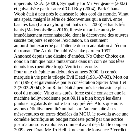
uppercuts J.S.A. (2000), Sympathy for Mr Vengeance (2002)
et galvanisé.e par le sacre d’Old Boy (2004), Park Chan-
Wook était à peu près le cinéaste le plus cool du monde. Vingt
ans après, malgré la série de déconvenues qui a suivi, entre
bas très bas (I am a cyborg but that’s ok – 2006) et hauts très
hauts (Mademoiselle – 2016), il reste un artiste au style
immédiatement reconnaissable, dont la découverte des œuvres
suscite toujours et encore l’excitation, un sentiment
aujourd’hui exacerbé par l’attente de son adaptation à l’écran
du roman The Ax de Donald Westlake paru en 1997.
Annoncé depuis une dizaine d’années, No Other Choice est
donc un film que nous fantasmons dans un coin de nos têtes
depuis lors (peut-être trop). Verdict en écoute.
Pour un.e cinéphile au début des années 2000, la cornée
marquée à vie par la trilogie Evil Dead (1981-87-93), Mort ou
Vif (1995) et galvanisé.e par la consécration Spider-Man 1 et
2 (2002-2004), Sam Raimi était à peu près le cinéaste le plus
cool du monde. Vingt ans après, force est de constater que la
machine hollywoodienne post 09.11 a bien broyé les élans
punks et rigolards de notre fan-boy préféré. Alors que nous
avions définitivement tiré un trait sur l’auteur suite à ses
mésaventures en terres désolées du MCU, le re-voila avec une
comédie horrifique au budget modeste porté par une actrice
jusqu’alors sous-exploitée, comme il avait déjà fait le coup en
2009 avec Drag Me To Hell. Une cure de jouvence ? Verdict