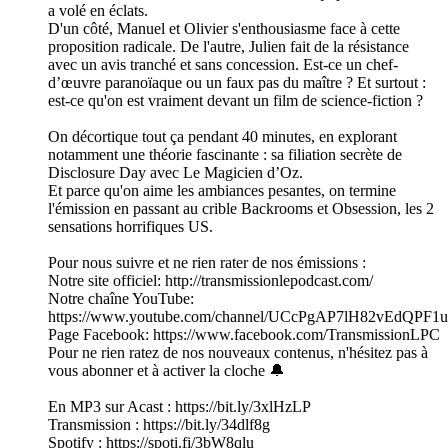
a volé en éclats.
D'un côté, Manuel et Olivier s'enthousiasme face à cette
proposition radicale. De l'autre, Julien fait de la résistance
avec un avis tranché et sans concession. Est-ce un chef-
d’œuvre paranoïaque ou un faux pas du maître ? Et surtout :
est-ce qu'on est vraiment devant un film de science-fiction ?
On décortique tout ça pendant 40 minutes, en explorant
notamment une théorie fascinante : sa filiation secrète de
Disclosure Day avec Le Magicien d’Oz.
Et parce qu'on aime les ambiances pesantes, on termine
l'émission en passant au crible Backrooms et Obsession, les 2
sensations horrifiques US.
Pour nous suivre et ne rien rater de nos émissions :
Notre site officiel: http://transmissionlepodcast.com/
Notre chaîne YouTube:
https://www.youtube.com/channel/UCcPgAP7lH82vEdQPF1
Page Facebook: https://www.facebook.com/TransmissionLPC
Pour ne rien ratez de nos nouveaux contenus, n'hésitez pas à
vous abonner et à activer la cloche 🔔
En MP3 sur Acast : https://bit.ly/3xlHzLP
Transmission : https://bit.ly/34dlf8g
Spotify : https://spoti.fi/3bW8qlu