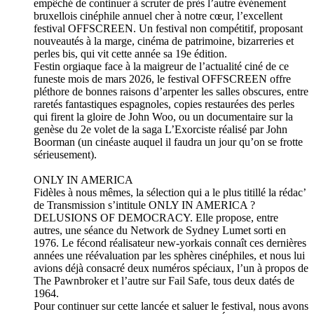
empêché de continuer à scruter de près l’autre événement
bruxellois cinéphile annuel cher à notre cœur, l’excellent
festival OFFSCREEN. Un festival non compétitif, proposant
nouveautés à la marge, cinéma de patrimoine, bizarreries et
perles bis, qui vit cette année sa 19e édition.
Festin orgiaque face à la maigreur de l’actualité ciné de ce
funeste mois de mars 2026, le festival OFFSCREEN offre
pléthore de bonnes raisons d’arpenter les salles obscures, entre
raretés fantastiques espagnoles, copies restaurées des perles
qui firent la gloire de John Woo, ou un documentaire sur la
genèse du 2e volet de la saga L’Exorciste réalisé par John
Boorman (un cinéaste auquel il faudra un jour qu’on se frotte
sérieusement).
ONLY IN AMERICA
Fidèles à nous mêmes, la sélection qui a le plus titillé la rédac’
de Transmission s’intitule ONLY IN AMERICA ?
DELUSIONS OF DEMOCRACY. Elle propose, entre
autres, une séance du Network de Sydney Lumet sorti en
1976. Le fécond réalisateur new-yorkais connaît ces dernières
années une réévaluation par les sphères cinéphiles, et nous lui
avions déjà consacré deux numéros spéciaux, l’un à propos de
The Pawnbroker et l’autre sur Fail Safe, tous deux datés de
1964.
Pour continuer sur cette lancée et saluer le festival, nous avons