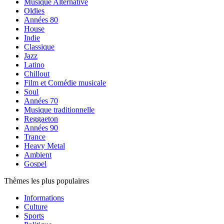
Musique Alternative
Oldies
Années 80
House
Indie
Classique
Jazz
Latino
Chillout
Film et Comédie musicale
Soul
Années 70
Musique traditionnelle
Reggaeton
Années 90
Trance
Heavy Metal
Ambient
Gospel
Thèmes les plus populaires
Informations
Culture
Sports