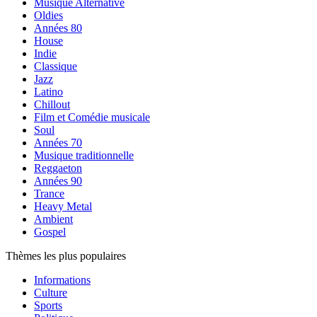
Musique Alternative
Oldies
Années 80
House
Indie
Classique
Jazz
Latino
Chillout
Film et Comédie musicale
Soul
Années 70
Musique traditionnelle
Reggaeton
Années 90
Trance
Heavy Metal
Ambient
Gospel
Thèmes les plus populaires
Informations
Culture
Sports