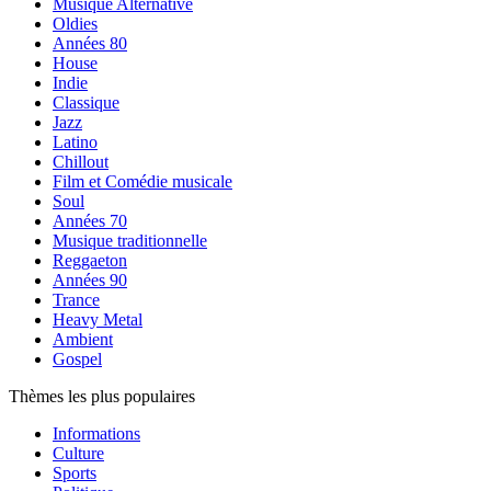
Musique Alternative
Oldies
Années 80
House
Indie
Classique
Jazz
Latino
Chillout
Film et Comédie musicale
Soul
Années 70
Musique traditionnelle
Reggaeton
Années 90
Trance
Heavy Metal
Ambient
Gospel
Thèmes les plus populaires
Informations
Culture
Sports