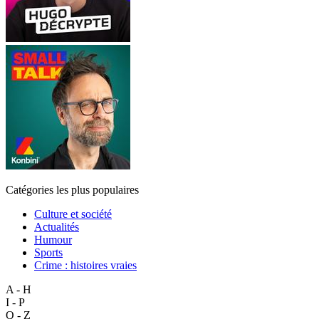
Catégories les plus populaires
Culture et société
Actualités
Humour
Sports
Crime : histoires vraies
A - H
I - P
Q - Z