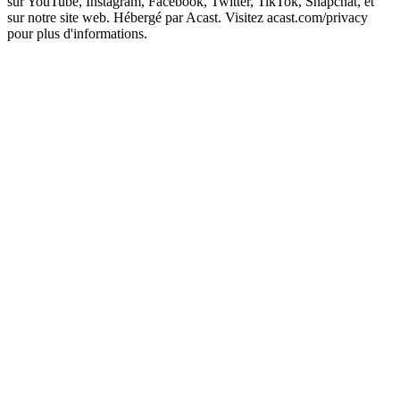
sur YouTube, Instagram, Facebook, Twitter, TikTok, Snapchat, et
sur notre site web. Hébergé par Acast. Visitez acast.com/privacy
pour plus d'informations.
Site web du podcast