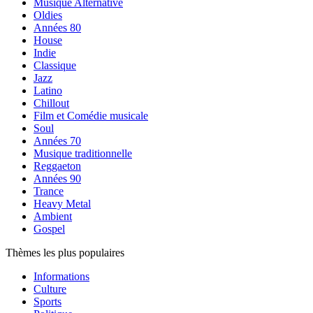
Musique Alternative
Oldies
Années 80
House
Indie
Classique
Jazz
Latino
Chillout
Film et Comédie musicale
Soul
Années 70
Musique traditionnelle
Reggaeton
Années 90
Trance
Heavy Metal
Ambient
Gospel
Thèmes les plus populaires
Informations
Culture
Sports