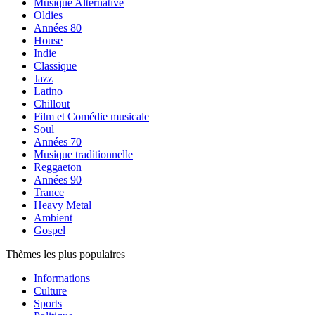
Musique Alternative
Oldies
Années 80
House
Indie
Classique
Jazz
Latino
Chillout
Film et Comédie musicale
Soul
Années 70
Musique traditionnelle
Reggaeton
Années 90
Trance
Heavy Metal
Ambient
Gospel
Thèmes les plus populaires
Informations
Culture
Sports